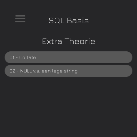
SQL Basis
Extra Theorie
01 - Collate
02 - NULL v.s. een lege string